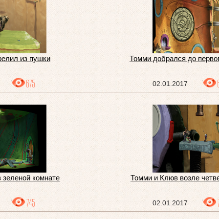
релил из пушки
Томми добрался до перво
675
02.01.2017
в зеленой комнате
Томми и Клюв возле четв
745
02.01.2017