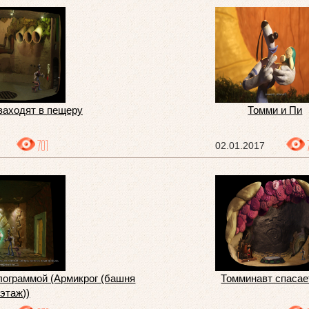
заходят в пещеру
Томми и Пи
701
02.01.2017
олограммой (Армикрог (башня
Томминавт спасае
 этаж))