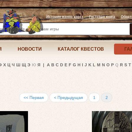
История жанра квест
Гостевая книга
Обрат
Я
НОВОСТИ
КАТАЛОГ КВЕСТОВ
ГА
Ф
Х
Ц
Ч
Ш
Щ
Э
Ю
Я
|
A
B
C
D
E
F
G
H
I
J
K
L
M
N
O
P
Q
R
S
T
<< Первая
< Предыдущая
1
2