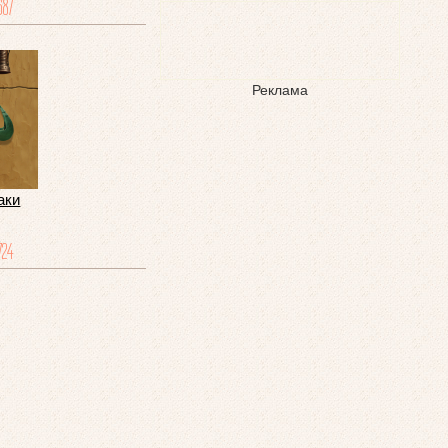
687
Реклама
аки
724