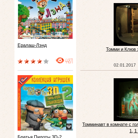
Ералаш-Лэнд
Томми и Клюв 
44871
02.01.2017
Томминавт в комнате с г
1, 1
Братья Пилоты 3D-2.