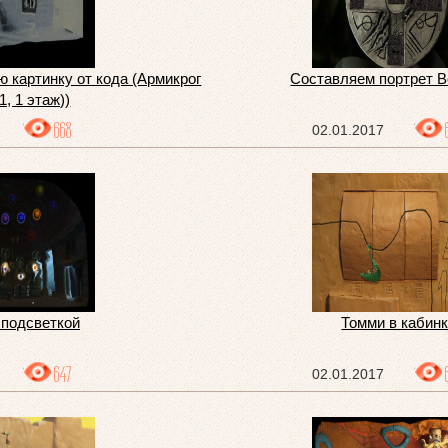
 картинку от кода (Армикрог
Составляем портрет В
1, 1 этаж))
668
02.01.2017
 подсветкой
Томми в кабин
647
02.01.2017