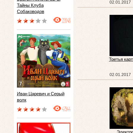
02.01.2017
Тайны Клуба
Собаководов
22048
Третья кар
02.01.2017
Иван Царевич и Серый
волк
47944
Электр