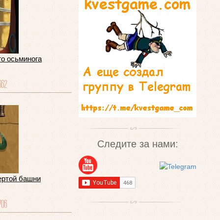
го осьминога
662
Следите за нами:
ертой башни
706