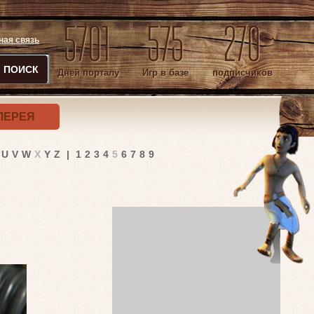
5701
575
270
ная связь
ПОИСК
Дней порталу
Игр в базе
подписчиков
ЛЕРЕЯ
U
V
W
X
Y
Z
|
1
2
3
4
5
6
7
8
9