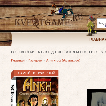
ГЛАВНА
ВСЕ КВЕСТЫ:
А
Б
В
Г
Д
Е
Ж
З
И
К
Л
М
Н
О
П
Р
С
Т
У
Главная
»
Галереи
»
Armikrog (Армикрог)
САМЫЙ ПОПУЛЯРНЫЙ