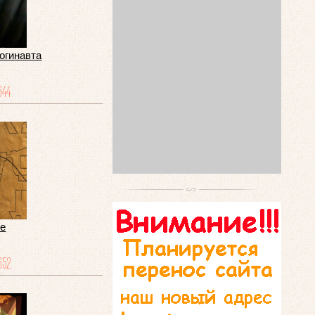
огинавта
644
ке
652