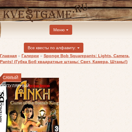
Меню
Все квесты по алфавиту:
Главная
»
Галереи
»
Sponge Bob Squarepants: Lights, Camera,
Pants! (Губка Боб квадратные штаны: Свет, Камера, Штаны!)
САМЫЙ
ПОПУЛЯРНЫЙ