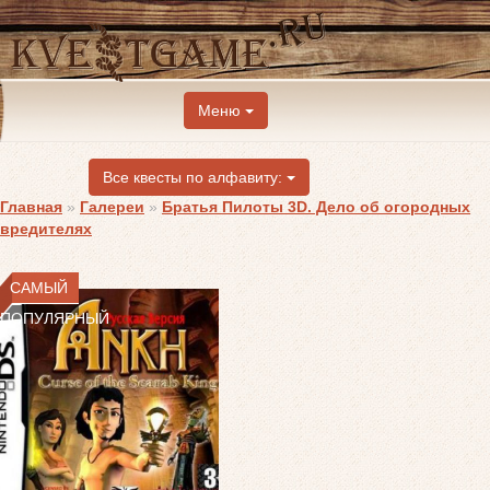
Меню
Все квесты по алфавиту:
Главная
»
Галереи
»
Братья Пилоты 3D. Дело об огородных
вредителях
САМЫЙ
ПОПУЛЯРНЫЙ