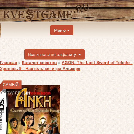
Меню
Все квесты по алфавиту:
Главная
»
Каталог квестов
»
AGON: The Lost Sword of Toledo -
Уровень 9 - Настольная игра Алькерк
САМЫЙ
ПОПУЛЯРНЫЙ