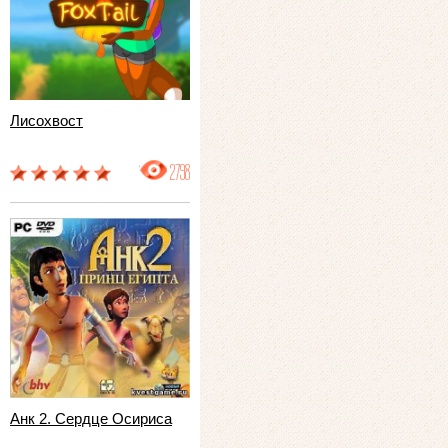
Лисохвост
2798
Анк 2. Сердце Осириса