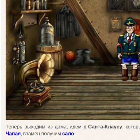
Теперь выходим из дома, идем к
Санта-Клаусу
, кото
Чапая
, взамен получим
сало
.