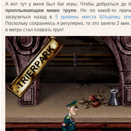
А вот тут у меня был баг игры. Чтобы добраться до 
проплывающем мимо трупе
. Но по какой-то при
загрузиться назад в
5 уровень квеста Штырлиц: о
Поскольку сохраняюсь я регулярно, то это заняло 2 мин
в метро стал плавать труп!