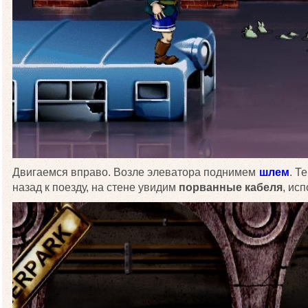
Двигаемся вправо. Возле элеватора поднимем
шлем
. Т
назад к поезду, на стене увидим
порванные кабеля
, ис