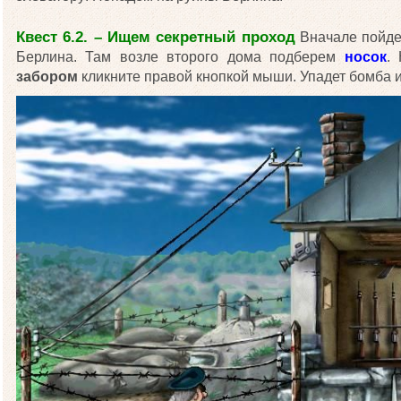
Квест 6.2. – Ищем секретный проход
Вначале пойде
Берлина. Там возле второго дома подберем
носок
.
забором
кликните правой кнопкой мыши. Упадет бомба и