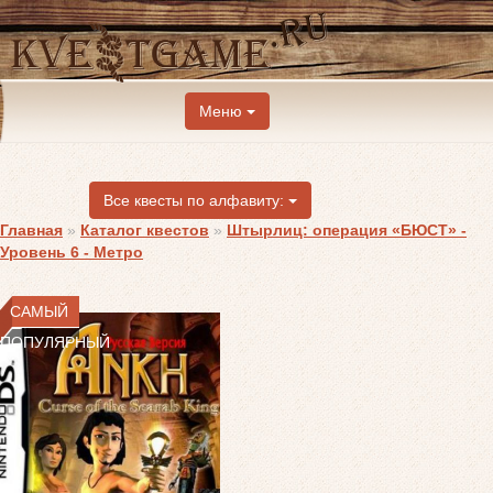
Меню
Все квесты по алфавиту:
Главная
»
Каталог квестов
»
Штырлиц: операция «БЮСТ» -
Уровень 6 - Метро
САМЫЙ
ПОПУЛЯРНЫЙ