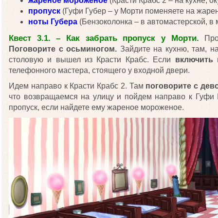
жареное мороженое
(Красти Крабс 2 – на кухне, 
пропуск
(Гуфи Губер – у Морти поменяете на жаре
ноты Губера
(Бензоколонка – в автомастерской, в 
Квест 3.1. – Как забрать пропуск у Морти.
Прод
Поговорите с осьминогом.
Зайдите на кухню, там, н
столовую и вышел из Красти Крабс. Если
включить 
телефонного мастера, стоящего у входной двери.
Идем направо к Красти Крабс 2. Там
поговорите с дев
что возвращаемся на улицу и пойдем направо к Гуфи 
пропуск, если найдете ему жареное мороженое.