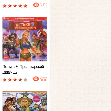
14756
Петька 9: Пролетарский
гламуръ
48386