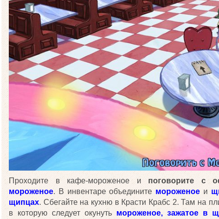
Проходите в кафе-мороженое и
поговорите с о
мороженое
. В инвентаре объедините
мороженое
и
щ
щипцах
. Сбегайте на кухню в Красти Крабс 2. Там на п
в которую следует окунуть
мороженое, зажатое в 