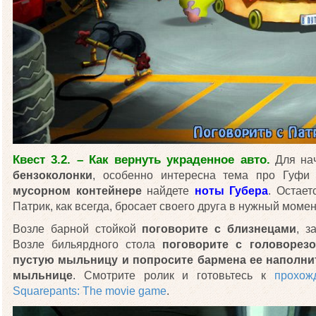
Квест 3.2. – Как вернуть украденное авто.
Для на
бензоколонки
, особенно интересна тема про Гуфи 
мусорном контейнере
найдете
ноты Губера
. Остает
Патрик, как всегда, бросает своего друга в нужный момен
Возле барной стойкой
поговорите с близнецами
, з
Возле бильярдного стола
поговорите с головорез
пустую мыльницу и попросите бармена ее наполни
мыльнице
. Смотрите ролик и готовьтесь к
прохож
Squarepants: The movie game
.