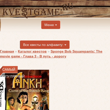
Меню
Все квесты по алфавиту:
Главная
»
Каталог квестов
»
Sponge Bob Squarepants: The
movie game - Глава 3 - В путь - дорогу
САМЫЙ
ПОПУЛЯРНЫЙ