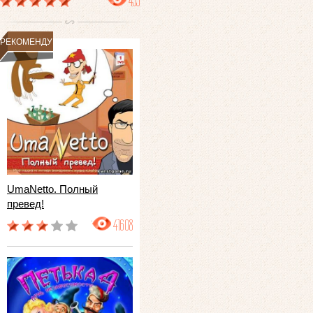
499
РЕКОМЕНДУЕМ
UmaNetto. Полный
превед!
41608