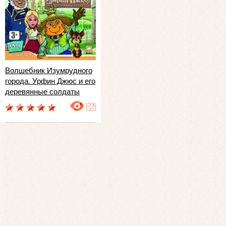
Волшебник Изумрудного
города. Урфин Джюс и его
деревянные солдаты
1029