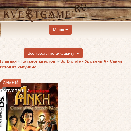
Меню
Все квесты по алфавиту:
Главная
»
Каталог квестов
»
So Blonde - Уровень 4 - Санни
готовит капучино
САМЫЙ
ПОПУЛЯРНЫЙ