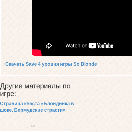
Скачать Save 4 уровня игры So Blonde
Другие материалы по
игре:
Страница квеста «Блондинка в
шоке. Бермудские страсти»