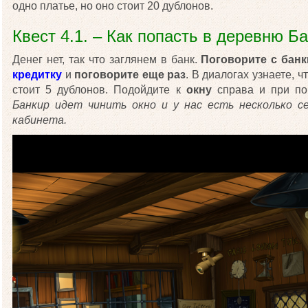
одно платье, но оно стоит 20 дублонов.
Квест 4.1. – Как попасть в деревню Б
Денег нет, так что заглянем в банк.
Поговорите с банк
кредитку
и
поговорите еще раз
. В диалогах узнаете, 
стоит 5 дублонов. Подойдите к
окну
справа и при п
Банкир идет чинить окно и у нас есть несколько 
кабинета.