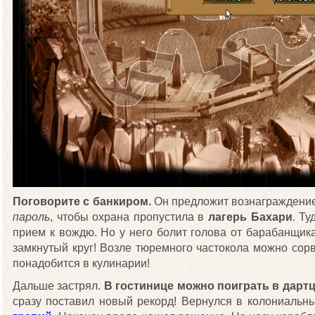
Поговорите с банкиром.
Он предложит вознаграждение
пароль
, чтобы охрана пропустила в
лагерь Бахари
. Т
прием к вождю. Но у него болит голова от барабанщика
замкнутый круг! Возле тюремного частокола можно сор
понадобится в кулинарии!
Дальше застрял.
В гостинице можно поиграть в дарт
сразу поставил новый рекорд! Вернулся в колониальны