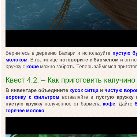
Вернитесь в деревню Бахари и используйте
пустую б
молоком
. В гостинице
поговорите с барменом
и он по
Кружку с
кофе
можно забрать. Теперь займемся пригото
Квест 4.2. – Как приготовить капучин
В инвентаре объедините
кусок ситца
и
чистую воро
воронку с фильтром
вставляйте в
пустую кружку
н
пустую кружку
полученное от бармена
кофе
. Дайте
горячее молоко
.