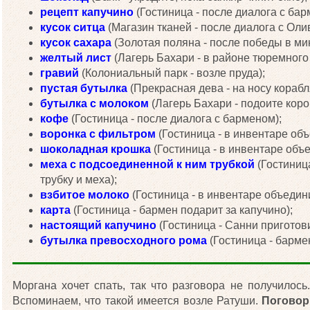
рецепт капучино
(Гостиница - после диалога с бар
кусок ситца
(Магазин тканей - после диалога с Оли
кусок сахара
(Золотая поляна - после победы в мин
желтый лист
(Лагерь Бахари - в районе тюремного 
гравий
(Колониальный парк - возле пруда);
пустая бутылка
(Прекрасная дева - на носу корабл
бутылка с молоком
(Лагерь Бахари - подоите коро
кофе
(Гостиница - после диалога с барменом);
воронка с фильтром
(Гостиница - в инвентаре объ
шоколадная крошка
(Гостиница - в инвентаре объ
меха с подсоединенной к ним трубкой
(Гостиниц
трубку и меха);
взбитое молоко
(Гостиница - в инвентаре объедини
карта
(Гостиница - бармен подарит за капучино);
настоящий капучино
(Гостиница - Санни приготов
бутылка превосходного рома
(Гостиница - бармен
Моргана хочет спать, так что разговора не получилос
Вспоминаем, что такой имеется возле Ратуши.
Поговор