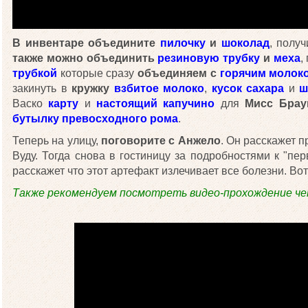
В инвентаре объедините
пилочку
и
шоколад
, полу
также можно объединить
резиновую трубку
и
меха
,
трубкой
которые сразу
объединяем с
горячим молок
закинуть в
кружку
взбитое молоко
,
кусок сахара
и
ш
Васко
карту
и
настоящий капучино
для
Мисс Брау
бутылку превосходного рома
.
Теперь на улицу,
поговорите с Анжело
. Он расскажет 
Вуду. Тогда снова в гостиницу за подробностями к "пер
расскажет что этот артефакт излечивает все болезни. Вот
Также рекомендуем посмотреть видео-прохождение че