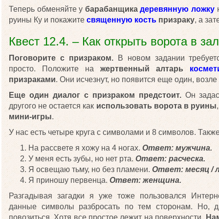
Теперь обменяйте у
барабанщика
деревянную ложку
руины Ку и покажите
священную кость
призраку
, а за
Квест 12.4. – Как открыть ворота в за
Поговорите с призраком.
В новом задании требуетс
просто. Положите на
жертвенный алтарь
космет
призраками
. Они исчезнут, но появится еще один, возле
Еще один диалог с призраком предстоит.
Он задаст
другого не остается как
использовать ворота в руины
мини-игры
.
У нас есть четыре круга с символами и 8 символов. Также
На рассвете я хожу на 4 ногах.
Ответ: мужчина.
У меня есть зубы, но нет рта.
Ответ: расческа.
Я освещаю тьму, но без пламени.
Ответ: месяц / л
Я приношу первенца.
Ответ: женщина.
Разгадывая загадки я уже тоже пользовался Интерн
данные символы разбросать по тем сторонам. Но, д
повозиться. Хотя все простое лежит на поверхности.
На