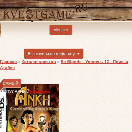
Меню
Все квесты по алфавиту:
Главная
»
Каталог квестов
»
So Blonde - Уровень 12 - Поиски
Атабея
САМЫЙ
ПОПУЛЯРНЫЙ