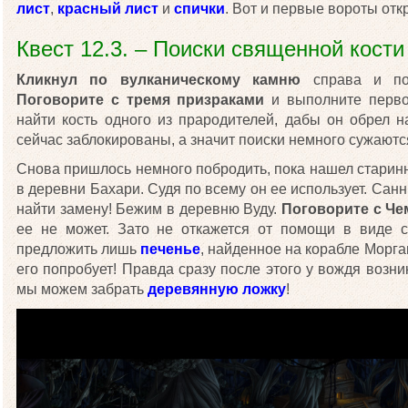
лист
,
красный лист
и
спички
. Вот и первые вороты отк
Квест 12.3. – Поиски священной кости
Кликнул по вулканическому камню
справа и пос
Поговорите с тремя призраками
и выполните перво
найти кость одного из прародителей, дабы он обрел на
сейчас заблокированы, а значит поиски немного сужаютс
Снова пришлось немного побродить, пока нашел старин
в деревни Бахари. Судя по всему он ее использует. Санн
найти замену! Бежим в деревню Вуду.
Поговорите с Че
ее не может. Зато не откажется от помощи в виде 
предложить лишь
печенье
, найденное на корабле Морг
его попробует! Правда сразу после этого у вождя возник
мы можем забрать
деревянную ложку
!