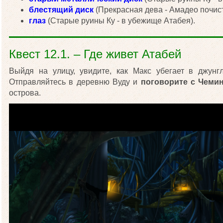
блестящий диск
(Прекрасная дева - Амадео почист
глаз
(Старые руины Ку - в убежище Атабея).
Квест 12.1. – Где живет Атабей
Выйдя на улицу, увидите, как Макс убегает в джунг
Отправляйтесь в деревню Вуду и
поговорите с Чеми
острова.