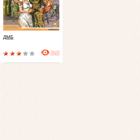
ДМБ
38468