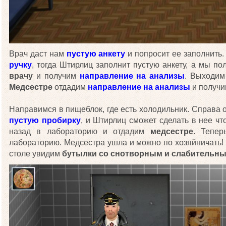
Врач даст нам
пустую анкету
и попросит ее заполнить
ручку
, тогда Штирлиц заполнит пустую анкету, а мы п
врачу
и получим
направление на анализы
. Выходим
Медсестре
отдадим
направление на анализы
и получ
Направимся в пищеблок, где есть холодильник. Справа о
пустую пробирку
, и Штирлиц сможет сделать в нее чт
назад в лабораторию и отдадим
медсестре
. Тепер
лабораторию. Медсестра ушла и можно по хозяйничать!
столе увидим
бутылки со снотворным и слабительн