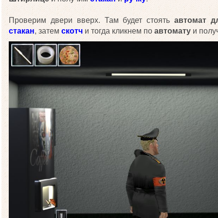
Проверим двери вверх. Там будет стоять
автомат д
стакан
, затем
скотч
и тогда кликнем по
автомату
и полу