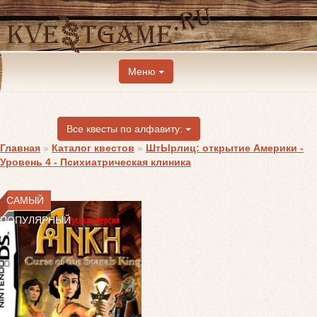
Меню
Все квесты по алфавиту:
Главная
»
Каталог квестов
»
ШтЫрлиц: открытие Америки -
Уровень 4 - Психиатрическая клиника
САМЫЙ
ПОПУЛЯРНЫЙ