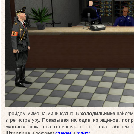
Пройдем мимо на мини кухню. В
холодильнике
найде
в регистратуру.
Показывая на один из ящиков, поп
маньяка
, пока она отвернулась, со стола заберем
Штирлице
и получим
стакан
и
ручку
.