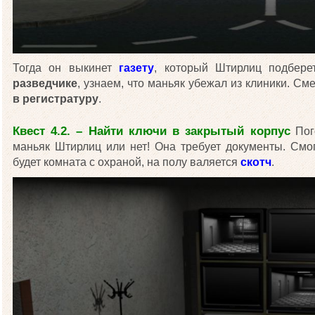
Тогда он выкинет
газету
, который Штирлиц подбере
разведчике
, узнаем, что маньяк убежал из клиники. См
в регистратуру
.
Квест 4.2. – Найти ключи в закрытый корпус
Пог
маньяк Штирлиц или нет! Она требует документы. Смо
будет комната с охраной, на полу валяется
скотч
.