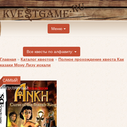
Меню
Все квесты по алфавиту:
Главная
»
Каталог квестов
»
Полное прохождение квеста Как
казаки Мону Лизу искали
САМЫЙ
ПОПУЛЯРНЫЙ