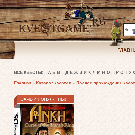
ГЛАВН
ВСЕ КВЕСТЫ:
А
Б
В
Г
Д
Е
Ж
З
И
К
Л
М
Н
О
П
Р
С
Т
У
Главная
»
Каталог квестов
»
Полное прохождение квеста
САМЫЙ ПОПУЛЯРНЫЙ