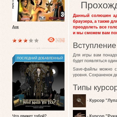
Прохожд
Данный солюшен ад
браузера, а также д
Анк
преодолеть все гол
и мы сможем вам пом
341048
Вступление
Для игры вам понадо
ПОСЛЕДНИЙ ДОБАВЛЕННЫЙ
будет появляться один
Save-файлы можно ск
уровня. Сохраненок де
Типы курсо
-
Курсор "Луп
Что движет тобой?
-
Курсор "Рука