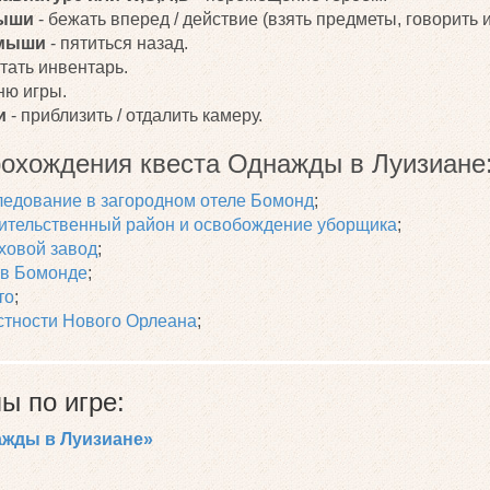
мыши
- бежать вперед / действие (взять предметы, говорить и т
 мыши
- пятиться назад.
ятать инвентарь.
ню игры.
и
- приблизить / отдалить камеру.
охождения квеста Однажды в Луизиане
следование в загородном отеле Бомонд
;
вительственный район и освобождение уборщика
;
ховой завод
;
 в Бомонде
;
то
;
естности Нового Орлеана
;
ы по игре:
ажды в Луизиане»