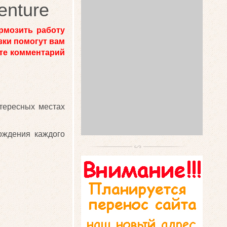
enture
рмозить работу
зки помогут вам
ьте комментарий
тересных местах
ождения каждого