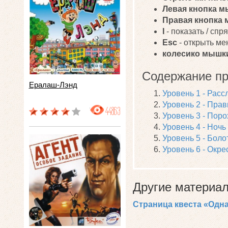
Левая кнопка 
Правая кнопка
I
- показать / спр
Esc
- открыть ме
колесико мышк
Содержание пр
Ералаш-Лэнд
Уровень 1 - Рас
Уровень 2 - Пра
44863
Уровень 3 - Поро
Уровень 4 - Ночь
Уровень 5 - Боло
Уровень 6 - Окр
Другие материал
Страница квеста «Одн