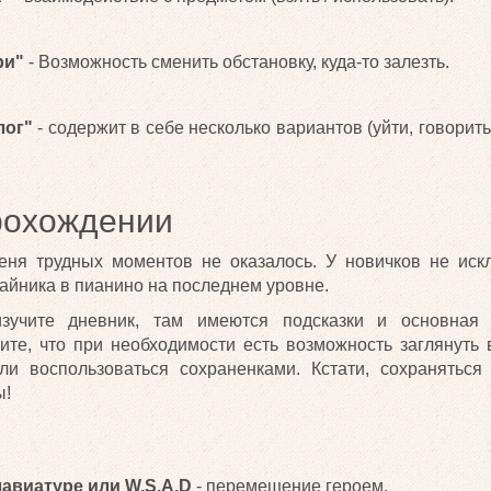
ри"
- Возможность сменить обстановку, куда-то залезть.
лог"
- содержит в себе несколько вариантов (уйти, говорить
рохождении
меня трудных моментов не оказалось. У новичков не иск
тайника в пианино на последнем уровне.
изучите дневник, там имеются подсказки и основная
ите, что при необходимости есть возможность заглянуть
ли воспользоваться сохраненками. Кстати, сохранятьс
ы!
лавиатуре или W,S,A,D
- перемещение героем.