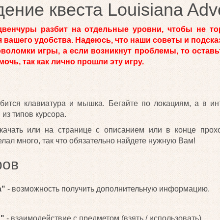
ение квеста Louisiana Adv
венчуры разбит на отдельные уровни, чтобы не то
ля вашего удобства. Надеюсь, что наши советы и подска
оволомки игры, а если возникнут проблемы, то остав
очь, так как лично прошли эту игру.
бится клавиатура и мышка. Бегайте по локациям, а в ин
 из типов курсора.
ачать или на странице с описанием или в конце прох
лал много, так что обязательно найдете нужную Вам!
ров
а"
- возможность получить дополнительную информацию.
"
- взаимодействие с предметом (взять / использовать).