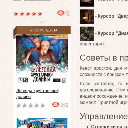
480
-
Курсор "Две
РЕКОМЕНДУЕМ
-
Курсор "Диа
инвентаря).
Советы в п
Квест простой, для 
сложности с поиском 
Если застряли, то 
расследованию. Помн
Легенда хрустальной
видео-прохождение и
долины
момент. Приятной игр
18808
Управление
Стрелочки на к