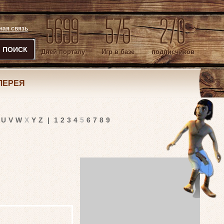
5699
575
270
ная связь
ПОИСК
Дней порталу
Игр в базе
подписчиков
ЛЕРЕЯ
U
V
W
X
Y
Z
|
1
2
3
4
5
6
7
8
9