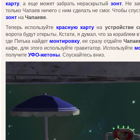
карту
, а еще может забрать нераскрытый
зонт
. Не за
только Чапаев ничего с ним сделать не смог. Чтобы спус
зонт
на
Чапаеве
.
Теперь используйте
красную карту
на
устройстве с
ворота будут открыты. Кстати, я думал, что за кораблем 
где Петька найдет
монтировку
, ее сразу отдайте
Чапае
кафе, для этого используйте гравитатор. Используйте
м
получите
УФО-жетоны
. Спускайтесь вниз.