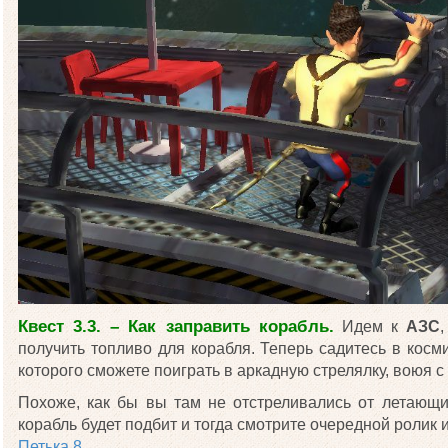
Квест 3.3. – Как заправить корабль.
Идем к
АЗС
получить топливо для корабля. Теперь садитесь в косм
которого сможете поиграть в аркадную стрелялку, воюя 
Похоже, как бы вы там не отстреливались от летающи
корабль будет подбит и тогда смотрите очередной ролик 
Петька 8