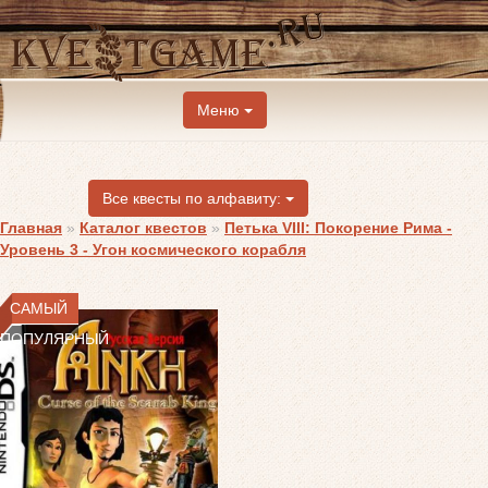
Меню
Все квесты по алфавиту:
Главная
»
Каталог квестов
»
Петька VIII: Покорение Рима -
Уровень 3 - Угон космического корабля
САМЫЙ
ПОПУЛЯРНЫЙ