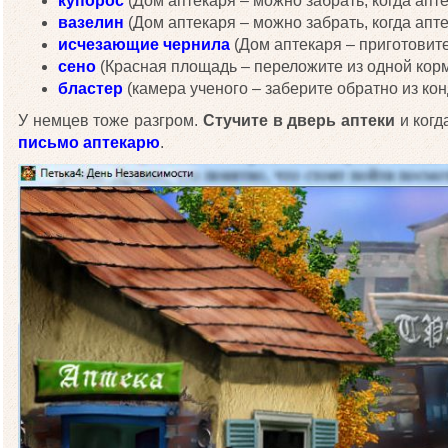
купорос
(Дом аптекаря – можно забрать, когда апте
вазелин
(Дом аптекаря – можно забрать, когда апте
исчезающие чернила
(Дом аптекаря – приготовит
сено
(Красная площадь – переложите из одной кор
бластер
(камера ученого – заберите обратно из кон
У немцев тоже разгром.
Стучите в дверь аптеки
и когд
письмо аптекарю
.