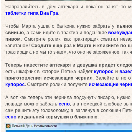
Направляйтесь в дом аптекаря и пока он занят, то 
таблетки типа Виа Гра
.
Чтобы Марта ушла с балкона нужно забрать у
пьяно
свинью
, а сами идите в трактир и подсыпьте
возбужда
пивом
. Смотрите ролик, как трактирщик схватил нез
капитаном!
Сходите еще раз к Марте и кликните по ш
трактирщик, но мы то знаем, что оно не заряженное, так 
Теперь навестите аптекаря и девушка придет следо
есть шкафчик в котором Петька найдет
купорос
и
вазе
приготовления исчезающих чернил
. Залейте в нег
купорос
. Смотрите ролик и получите
исчезающие черн
А вот как теперь эти чернила подсунуть писарю, нужно
лошади можно забрать
сено
, а в немецкой слободе вып
сам решить эту головоломку, а, заглянув в солюшен Петь
сено
из дальней кормушки в ближнюю
.