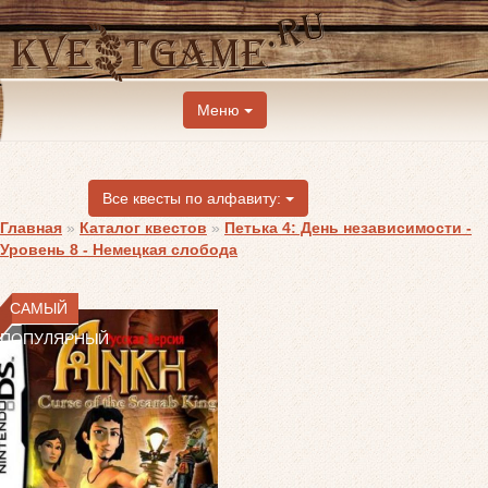
Меню
Все квесты по алфавиту:
Главная
»
Каталог квестов
»
Петька 4: День независимости -
Уровень 8 - Немецкая слобода
САМЫЙ
ПОПУЛЯРНЫЙ