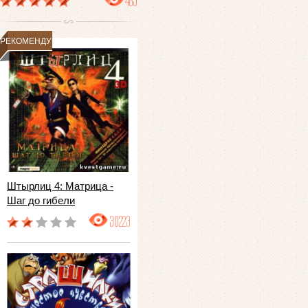
483
РЕКОМЕНДУЕМ
Штырлиц 4: Матрица -
Шаг до гибели
30223