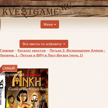
Меню
Все квесты по алфавиту:
Главная
»
Каталог квестов
»
Петька 3: Возвращение Аляски -
Уровень 1 - Петька и ВИЧ в Ласт-Вегасе (ночь 1)
САМЫЙ
ПОПУЛЯРНЫЙ