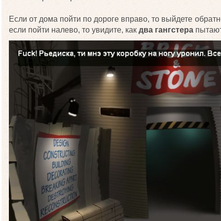
Если от дома пойти по дороге вправо, то выйдете обратно
если пойти налево, то увидите, как
два гангстера
пытают