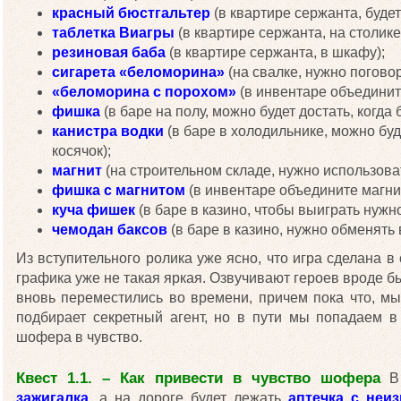
красный бюстгальтер
(в квартире сержанта, будет
таблетка Виагры
(в квартире сержанта, на столике
резиновая баба
(в квартире сержанта, в шкафу);
сигарета «беломорина»
(на свалке, нужно поговор
«беломорина с порохом»
(в инвентаре объединит
фишка
(в баре на полу, можно будет достать, когда
канистра водки
(в баре в холодильнике, можно буд
косячок);
магнит
(на строительном складе, нужно использоват
фишка с магнитом
(в инвентаре объедините магни
куча фишек
(в баре в казино, чтобы выиграть нужн
чемодан баксов
(в баре в казино, нужно обменять 
Из вступительного ролика уже ясно, что игра сделана в
графика уже не такая яркая. Озвучивают героев вроде бы
вновь переместились во времени, причем пока что, мы
подбирает секретный агент, но в пути мы попадаем в
шофера в чувство.
Квест 1.1. – Как привести в чувство шофера
В 
зажигалка
, а на дороге будет лежать
аптечка с неи