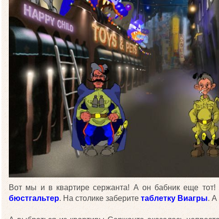
Вот мы и в квартире сержанта! А он бабник еще тот!
бюстгальтер
. На столике заберите
таблетку Виагры
. А