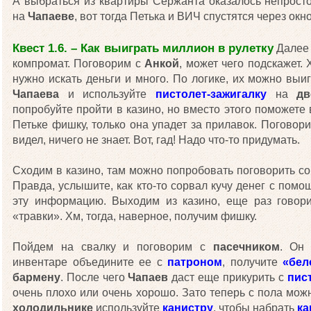
А выбраться из квартиры Сержанта оказалось непрост
на
Чапаеве
, вот тогда Петька и ВИЧ спустятся через окно
Квест 1.6. – Как выиграть миллион в рулетку
Далее 
компромат. Поговорим с
Анкой
, может чего подскажет.
нужно искать деньги и много. По логике, их можно выи
Чапаева
и используйте
пистолет-зажигалку
на
дв
попробуйте пройти в казино, но вместо этого поможете
Петьке фишку, только она упадет за прилавок. Поговор
видел, ничего не знает. Вот, гад! Надо что-то придумать.
Сходим в казино, там можно попробовать поговорить со
Правда, услышите, как кто-то сорвал кучу денег с помощ
эту информацию. Выходим из казино, еще раз гово
«травки». Хм, тогда, наверное, получим фишку.
Пойдем на свалку и поговорим с
пасечником
. Он
инвентаре объедините ее с
патроном
, получите
«бел
бармену
. После чего
Чапаев
даст еще прикурить с
пис
очень плохо или очень хорошо. Зато теперь с пола мо
холодильнике
используйте
канистру
, чтобы набрать
ка