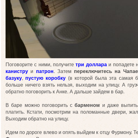
Поговорите с ними, получите
три доллара
и попадете н
канистру
и
патрон
. Затем
переключитесь на Чапае
базуку
,
пустую коробку
(в которой была эта самая б
больше ничего взять нельзя, выходим на улицу. А груз
обратно поговорить к Анке. А дальше зайдем в бар.
В баре можно поговорить с
барменом
и даже выпить 
платить. Кстати, посмотрим на поломанные двери, жал
Выходим обратно на улицу.
Идем по дороге влево и опять выйдем к отцу Фурмону. Т