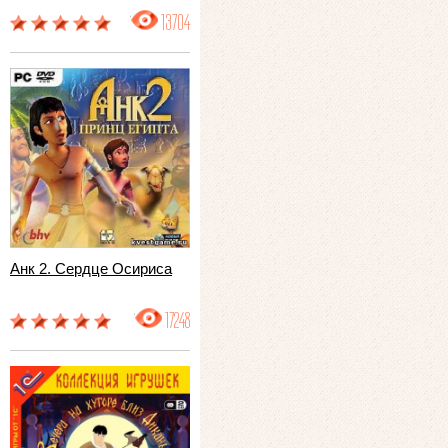
13704
Анк 2. Сердце Осириса
17248