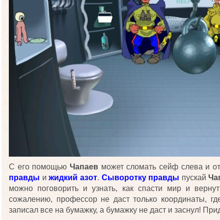
С его помощью
Чапаев
может сломать сейф слева и от
правды
и
жидкий азот
.
Сыворотку правды
пускай
Ча
можно поговорить и узнать, как спасти мир и верну
сожалению, профессор не даст только координаты, где
записал все на бумажку, а бумажку не даст и заснул! При