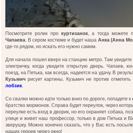
Посмотрите ролик про
куртизанок
, а тогда можете 
Чапаева
. В сером костюме и будет наша
Анка (Анна Мо
где-то рядом, но искать его нужно самим.
Для начала пошел вверх на станцию метро. Там увидите 
электричку, когда увидите открытую дверь. Чапаев, к
поезд, на Петька, как всегда, надеется на удачу. В резул
Кузьмич
рисует картины. Кузьмич не против отметить 
лобзик
.
Со свалки можно идти только вниз по дороге, попадете к
братство мормонов. Справа будет переулок, через которы
переулке есть вход в дворик, но его охраняет собака, по
улице и живет наш профессор, только в дом Петька и ВИ
зверушку. Можно конечно сказать, что у Вас есть посылк
наших героев через окно!