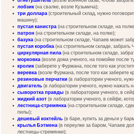
огнетушитель
(возле военной базы, чтобы забрать
лобзик
(на свалке, возле Кузьмича);
три доллара
(строительный склад, нужно поговорит
машину);
пустая канистра
(на строительном складе, на полке
патрон
(на строительном складе, на полке);
базука
(на строительном складе, Чапаев может забра
пустая коробка
(на строительном складе, забрать 
циркулярная пила
(на строительном складе, забра
морковка
(возле дома ученого, на помойке после 
кролик
(заберете у Фурмана, после того как угостит
веревка
(возле Фурмана, после того как заберете к
резиновые перчатки
(в лаборатории ученого, нужн
двигатель
(в лаборатории ученого, нужно нажать н
сыворотка правды
(в лаборатории ученого, в се
жидкий азот
(в лаборатории ученого, в сейфе, кот
лестница-стремянка
(на строительном складе, сд
пилы);
дешевый коктейль
(в баре, купить за деньги у бар
крылья Бэтмена
(в переулке за баром, Чапаев до
лестницы-стремянки);