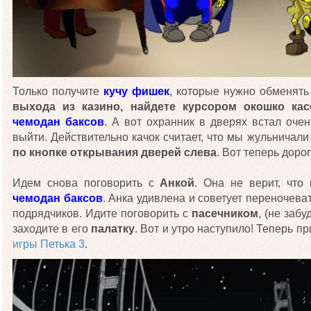
Только получите
кучу фишек
, которые нужно обменять
выхода из казино, найдете курсором окошко ка
чемодан баксов
. А вот охранник в дверях встал оче
выйти. Действительно качок считает, что мы жульничали
по кнопке открывания дверей слева
. Вот теперь доро
Идем снова поговорить с
Анкой
. Она не верит, что
чемодан баксов
. Анка удивлена и советует переночеват
подрядчиков. Идите поговорить с
пасечником
, (не заб
заходите в его
палатку
. Вот и утро наступило! Теперь п
игры Петька 3
.