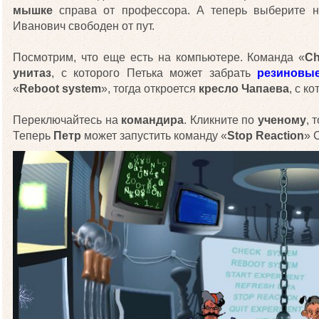
мышке
справа от профессора. А теперь выберите н
Иванович свободен от пут.
Посмотрим, что еще есть на компьютере. Команда «
Ch
унитаз
, с которого Петька может забрать
резиновые
«
Reboot system
», тогда откроется
кресло Чапаева
, с к
Переключайтесь на
командира
. Кликните по
ученому
, 
Теперь
Петр
может запустить команду «
Stop Reaction
» 