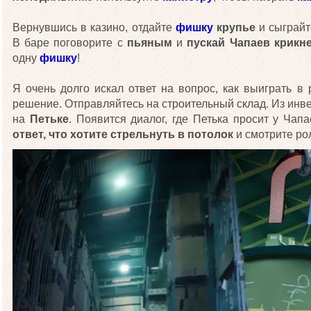
Вернувшись в казино, отдайте
фишку
крупье
и сыграйте
В баре поговорите с
пьяным
и
пускай Чапаев крикне
одну
фишку
!
Я очень долго искал ответ на вопрос, как выиграть в 
решение. Отправляйтесь на строительный склад. Из ин
на
Петьке
. Появится диалог, где Петька просит у Ча
ответ, что хотите стрельнуть в потолок
и смотрите ро