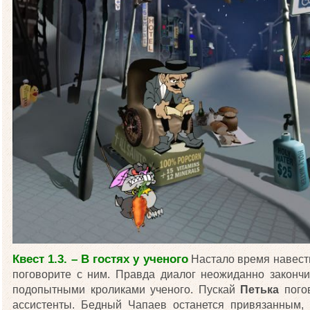
Квест 1.3. – В гостях у ученого
Настало время навест
поговорите с ним. Правда диалог неожиданно законч
подопытными кроликами ученого. Пускай
Петька
пого
ассистенты. Бедный Чапаев останется привязанным, 