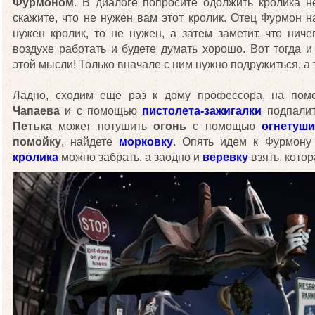
Фурмоном
. В диалоге попросите одолжить кролика не
скажите, что не нужен вам этот кролик. Отец Фурмон н
нужен кролик, то не нужен, а затем заметит, что нич
воздухе работать и будете думать хорошо. Вот тогда и
этой мысли! Только вначале с ним нужно подружиться, а т
Ладно, сходим еще раз к дому профессора, на помо
Чапаева
и с помощью
пистолета-зажигалки
подпали
Петька
может потушить
огонь
с помощью
огнетуши
помойку
, найдете
морковку
. Опять идем к Фурмон
кролика
можно забрать, а заодно и
веревку
взять, котор