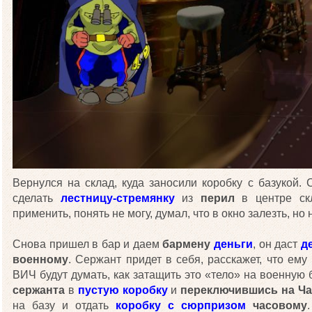
Вернулся на склад, куда заносили коробку с базукой
сделать
лестницу-стремянку
из
перил
в центре скл
применить, понять не могу, думал, что в окно залезть, но н
Снова пришел в бар и даем
бармену
деньги
, он даст
д
военному
. Сержант придет в себя, расскажет, что ему 
ВИЧ будут думать, как затащить это «тело» на военную б
сержанта
в
пустую коробку
и
переключившись на Ча
на базу и отдать
коробку с сюрпризом
часовому