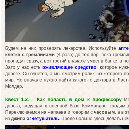
Будем на них проверять лекарства. Используйте
апт
клетке с гремлинами
(4 раза) до тех пор, пока гремл
пропадут сразу, а вот третий вначале умрет в банке, а п
Зато у нас есть
оживляющее средство
, которое нуж
дороге. Он очнется, а мы смотрим ролик, из которого п
мир. Но вначале нужно найти какого-то доктора в Ласт
Молдер.
Квест 1.2. – Как попасть в дом к профессору
Ме
дорога, ведущая к военной базе Коммандос, сходим д
Переключаемся на Чапаева и говорим с
часовым
, а в 
из
джипа
огнетушитель
. Вроде больше здесь делать неч