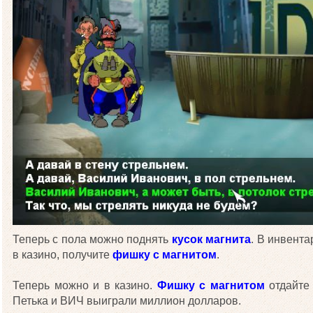
Теперь с пола можно поднять
кусок магнита
. В инвент
в казино, получите
фишку с магнитом
.
Теперь можно и в казино.
Фишку с магнитом
отдайт
Петька и ВИЧ выиграли миллион долларов.