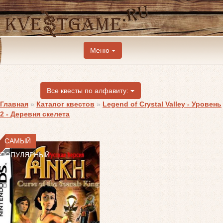
Меню
Все квесты по алфавиту:
Главная
»
Каталог квестов
»
Legend of Crystal Valley - Уровень
2 - Деревня скелета
САМЫЙ
ПОПУЛЯРНЫЙ