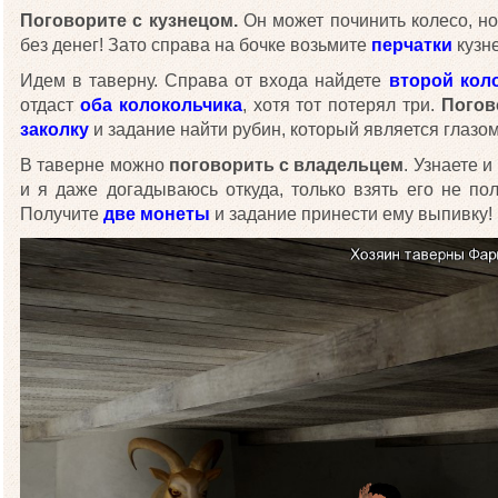
Поговорите с кузнецом.
Он может починить колесо, но 
без денег! Зато справа на бочке возьмите
перчатки
кузн
Идем в таверну. Справа от входа найдете
второй кол
отдаст
оба колокольчика
, хотя тот потерял три.
Погов
заколку
и задание найти рубин, который является глазом
В таверне можно
поговорить с владельцем
. Узнаете 
и я даже догадываюсь откуда, только взять его не по
Получите
две монеты
и задание принести ему выпивку!