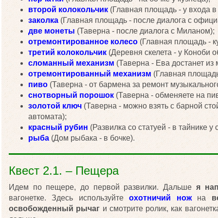
второй колокольчик
(Главная площадь - у входа в 
заколка
(Главная площадь - после диалога с офици
две монеты
(Таверна - после диалога с Миланом);
отремонтированное колесо
(Главная площадь - ку
третий колокольчик
(Деревня скелета - у Коноби 
сломанный механизм
(Таверна - Ева достанет из
отремонтированный механизм
(Главная площадь 
пиво
(Таверна - от бармена за ремонт музыкальног
снотворный порошок
(Таверна - обменяете на пи
золотой ключ
(Таверна - можно взять с барной ст
автомата);
красный рубин
(Развилка со статуей - в тайнике у
рыба
(Дом рыбака - в бочке).
Квест 2.1. – Пещера
Идем по пещере, до первой развилки. Дальше
я на
вагонетке. Здесь используйте
охотничий нож
на
в
освобожденный рычаг
и смотрите ролик, как вагонетк