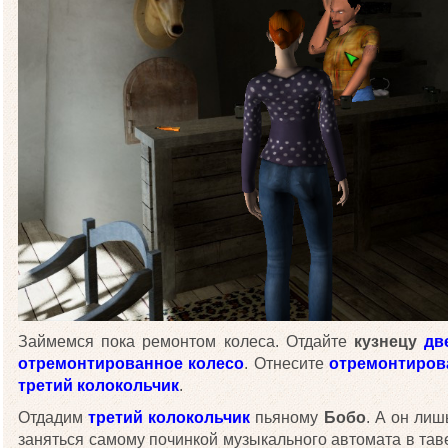
Займемся пока ремонтом колеса. Отдайте
кузнецу
дв
отремонтированное колесо
. Отнесите
отремонтиров
третий колокольчик
.
Отдадим
третий колокольчик
пьяному
Бобо
. А он лиш
заняться самому починкой музыкального автомата в таве