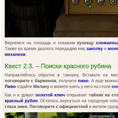
Вернемся на площадь и покажем
кузнецу
сломанны
Также во время диалога передадим ему
заколку
и
моне
механизм
.
Квест 2.3. – Поиски красного рубина
Направляйтесь обратно в таверну. Вставьте на м
поговорите с барменом
, получите
пиво
. А еще можно
Пиво
отдайте
Милану
и можете взять у него на столе
сн
Как я и думал
золотой ключ
открывает
тайник на ст
красный рубин
. Осталось вернуться на городскую пл
глаза змеи
.
Поговорите с официанткой
и жители сразу