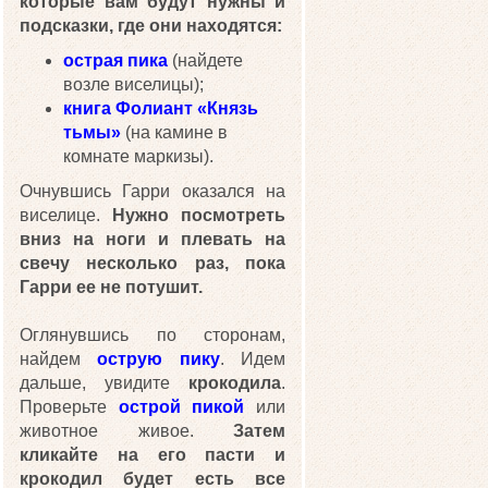
которые вам будут нужны и
подсказки, где они находятся:
острая пика
(найдете
возле виселицы);
книга Фолиант «Князь
тьмы»
(на камине в
комнате маркизы).
Очнувшись Гарри оказался на
виселице.
Нужно посмотреть
вниз на ноги и плевать на
свечу несколько раз, пока
Гарри ее не потушит.
Оглянувшись по сторонам,
найдем
острую пику
. Идем
дальше, увидите
крокодила
.
Проверьте
острой пикой
или
животное живое.
Затем
кликайте на его пасти и
крокодил будет есть все