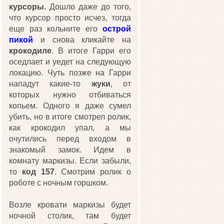
курсоры.
Дошло даже до того,
что курсор просто исчез, тогда
еще раз кольните его
острой
пикой
и снова кликайте на
крокодиле
. В итоге Гарри его
оседлает и уедет на следующую
локацию. Чуть позже на Гарри
нападут какие-то
жуки
, от
которых нужно отбиваться
копьем. Одного я даже сумел
убить, но в итоге смотрел ролик,
как крокодил упал, а мы
очутились перед входом в
знакомый замок. Идем в
комнату маркизы. Если забыли,
то
код 157
. Смотрим ролик о
роботе с ночным горшком.
Возле кровати маркизы будет
ночной столик, там будет