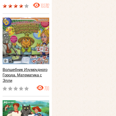
103782
Волшебник Изумрудного
Города. Математика с
Элли
700