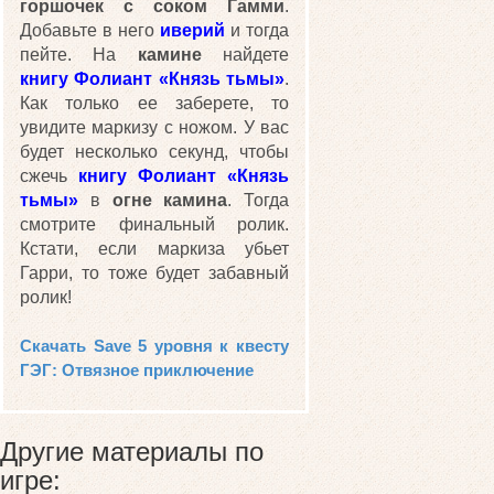
горшочек с соком Гамми
.
Добавьте в него
иверий
и тогда
пейте. На
камине
найдете
книгу Фолиант «Князь тьмы»
.
Как только ее заберете, то
увидите маркизу с ножом. У вас
будет несколько секунд, чтобы
сжечь
книгу Фолиант «Князь
тьмы»
в
огне камина
. Тогда
смотрите финальный ролик.
Кстати, если маркиза убьет
Гарри, то тоже будет забавный
ролик!
Скачать Save 5 уровня к квесту
ГЭГ: Отвязное приключение
Другие материалы по
игре: