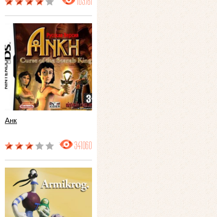
103781
Анк
341060