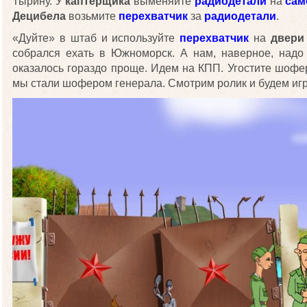
Тырину. У
каптерщика
выменяйте
радиодетали
на
сам
Децибела
возьмите
перехватчик
за
радиодетали
.
«Дуйте» в штаб и используйте
перехватчик
на
двери
собрался ехать в Южноморск. А нам, наверное, надо
оказалось гораздо проще. Идем на КПП. Угостите шоф
мы стали шофером генерала. Смотрим ролик и будем иг