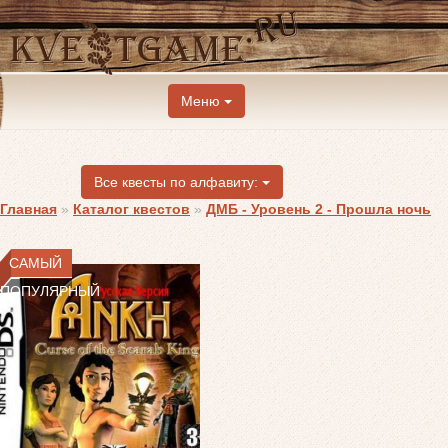
Меню
Все квесты по алфавиту:
Главная
»
Каталог квестов
»
ДМБ - Уровень 2 - Прошла ночь
САМЫЙ
ПОПУЛЯРНЫЙ