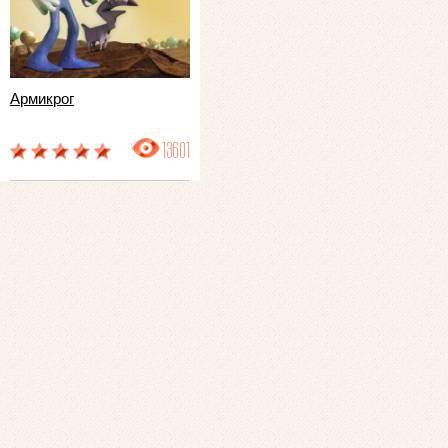
Армикрог
13601