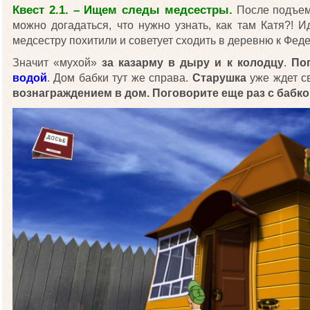
Квест 2.1. – Ищем следы медсестры.
После подъема
можно догадаться, что нужно узнать, как там Катя?! 
медсестру похитили и советует сходить в деревню к Фед
Значит «мухой»
за казарму в дыру и к колодцу
.
По
водой
. Дом бабки тут же справа.
Старушка
уже ждет с
вознаграждением в дом.
Поговорите еще раз с бабк