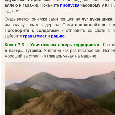
аллею и гаражи)
. Покажите
пропуска
часовому у КПП
куда-то!
Оказывается, они уже сами пришли на
луг духанщика
.
им задачу копать у дерева. Сами
направляйтесь к 
Поговорите с солдатами
и отправьте их спать в р
заберите
гранатомет
и
рацию
.
Квест 7.3. – Уничтожаем лагерь террористов.
Раз во
в лагерь Пугаева
. У врагов как раз построение! Испо
Хороший выстрел, но главарь уехал на машине.