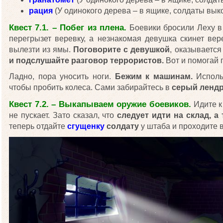
рация
(У одинокого дерева – в ящике, солдаты вы
Квест 7.1. – Побег из плена.
Боевики бросили Леху в
перегрызет веревку, а незнакомая девушка скинет ве
вылезти из ямы.
Поговорите с девушкой
, оказывается
и подслушайте разговор террористов.
Вот и помогай 
Ладно, пора уносить ноги.
Бежим к машинам.
Исполь
чтобы пробить колеса. Сами забирайтесь в
серый ленд
Квест 7.2. – Выкапываем оружие боевиков.
Идите к 
не пускает. Зато сказал, что
следует идти на склад, а 
теперь отдайте
сгущенку
солдату
у штаба и проходите в