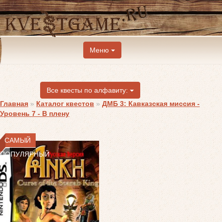
Меню
Все квесты по алфавиту:
Главная
»
Каталог квестов
»
ДМБ 3: Кавказская миссия -
Уровень 7 - В плену
САМЫЙ
ПОПУЛЯРНЫЙ