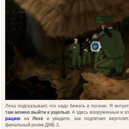
Леха подсказывает, что надо бежать в погоню. Я интуи
там можно выйти к ущелью
. А здесь вооруженные и з
рацию
на
Лехе
и увидите, как подлетает вертоле
финальный ролик ДМБ 3.