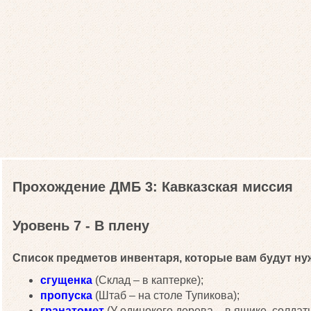
Прохождение ДМБ 3: Кавказская миссия
Уровень 7 - В плену
Список предметов инвентаря, которые вам будут нуж
сгущенка
(Склад – в каптерке);
пропуска
(Штаб – на столе Тупикова);
гранатомет
(У одинокого дерева – в ящике, солда