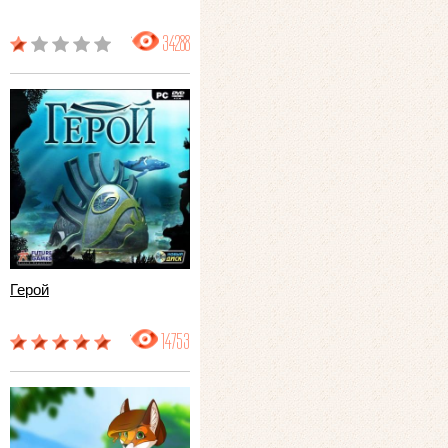
34288
Герой
14753