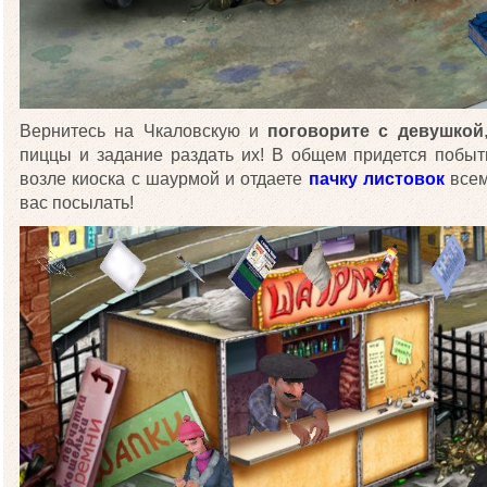
Вернитесь на Чкаловскую и
поговорите с девушкой
пиццы и задание раздать их! В общем придется побыт
возле киоска с шаурмой и отдаете
пачку листовок
все
вас посылать!