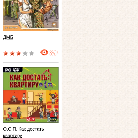
ДМБ
38464
О.С.П. Как достать
квартиру