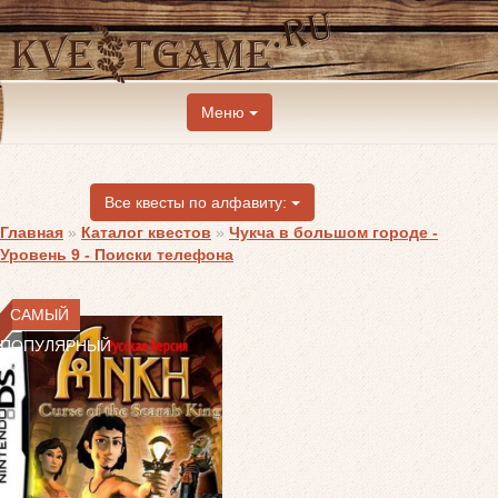
Меню
Все квесты по алфавиту:
Главная
»
Каталог квестов
»
Чукча в большом городе -
Уровень 9 - Поиски телефона
САМЫЙ
ПОПУЛЯРНЫЙ