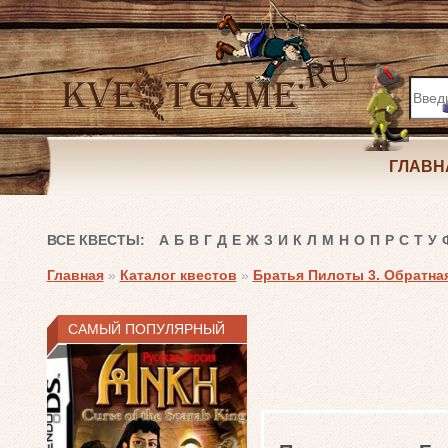
ГЛАВН
ВСЕ КВЕСТЫ:
А
Б
В
Г
Д
Е
Ж
З
И
К
Л
М
Н
О
П
Р
С
Т
У
Главная
»
Каталог квестов
»
Братья Пилоты 3. Обратная
САМЫЙ ПОПУЛЯРНЫЙ