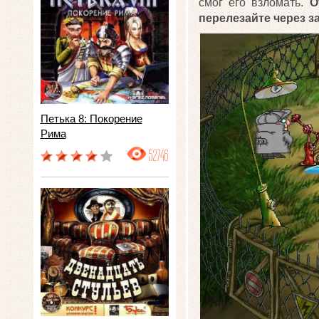
смог его взломать.
О
перелезайте через з
Петька 8: Покорение
Рима
52746