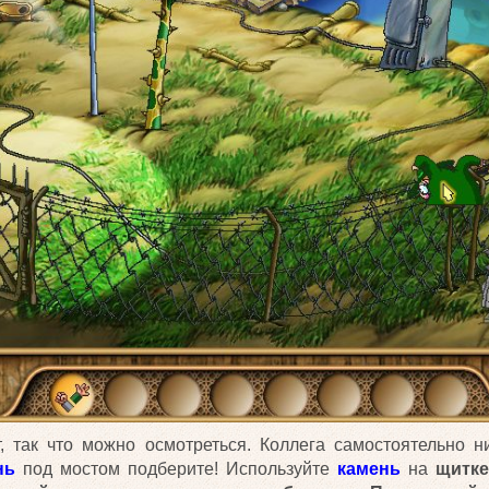
, так что можно осмотреться. Коллега самостоятельно н
нь
под мостом подберите! Используйте
камень
на
щитк