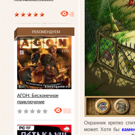
486
РЕКОМЕНДУЕМ
АГОН: Бесконечное
приключение
16666
Охранник крепко спит
может. Хотя бы
каме