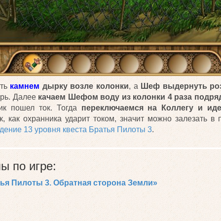
уть
камнем
дырку возле колонки
, а
Шеф
выдернуть роз
арь. Далее
качаем Шефом воду из колонки 4 раза подря
ик пошел ток. Тогда
переключаемся на Коллегу и ид
к, как охранника ударит током, значит можно залезать в 
дение 13 уровня квеста Братья Пилоты 3
.
ы по игре:
ья Пилоты 3. Обратная сторона Земли»