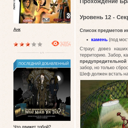
Прохождение Бра
Уровень 12 - Сек
Анк
Список предметов ин
камень
(под мос
341054
Страус довез наших
территорию. Забор, ка
предупредительной 
ПОСЛЕДНИЙ ДОБАВЛЕННЫЙ
забор, но только сбро
Шеф должен встать на 
Что движет тобой?