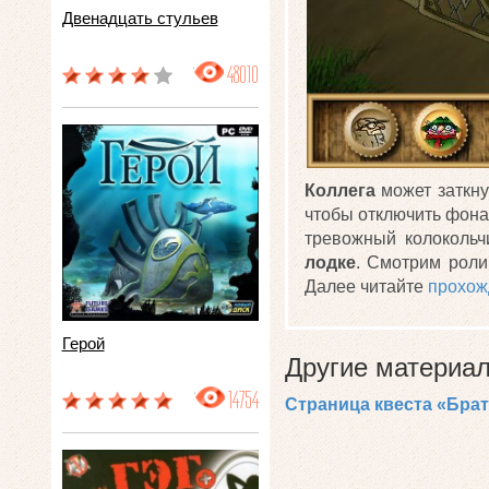
Двенадцать стульев
48010
Коллега
может заткн
чтобы отключить фон
тревожный колокольч
лодке
. Смотрим роли
Далее читайте
прохож
Герой
Другие материал
14754
Страница квеста «Брат