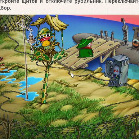
ткройте щиток и отключите рубильник.
Переключайт
абор.