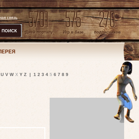
5701
575
270
ная связь
ПОИСК
Дней порталу
Игр в базе
подписчиков
ЛЕРЕЯ
U
V
W
X
Y
Z
|
1
2
3
4
5
6
7
8
9