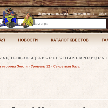
История жанра квест
Гостевая книга
Обрат
АЯ
НОВОСТИ
КАТАЛОГ КВЕСТОВ
ГА
Ф
Х
Ц
Ч
Ш
Щ
Э
Ю
Я
|
A
B
C
D
E
F
G
H
I
J
K
L
M
N
O
P
Q
R
S
T
 сторона Земли - Уровень 12 - Секретная база