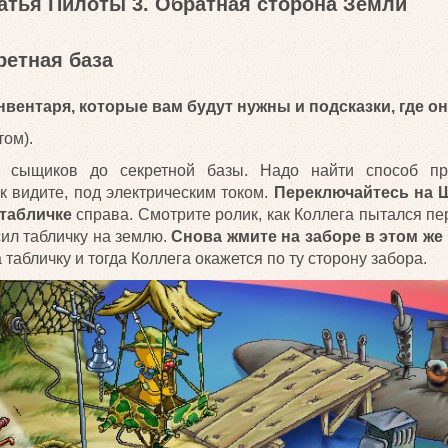
тья Пилоты 3. Обратная сторона Земли
ретная база
вентаря, которые вам будут нужны и подсказки, где он
том).
 сыщиков до секретной базы. Надо найти способ пр
к видите, под электрическим током.
Переключайтесь на 
табличке
справа. Смотрите ролик, как Коллега пытался пе
сил табличку на землю.
Снова жмите на заборе
в этом же
табличку и тогда Коллега окажется по ту сторону забора.