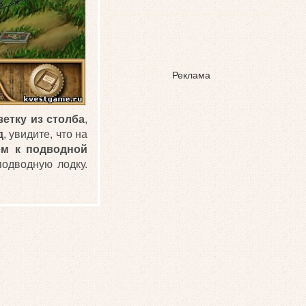
Реклама
етку из столба
,
д
, увидите, что на
ем к подводной
подводную лодку.