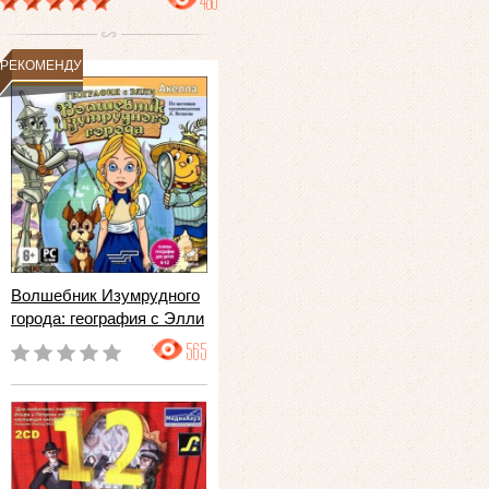
486
РЕКОМЕНДУЕМ
Волшебник Изумрудного
города: география с Элли
565