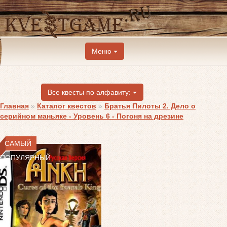
Меню
Все квесты по алфавиту:
Главная
»
Каталог квестов
»
Братья Пилоты 2. Дело о
серийном маньяке - Уровень 6 - Погоня на дрезине
САМЫЙ
ПОПУЛЯРНЫЙ