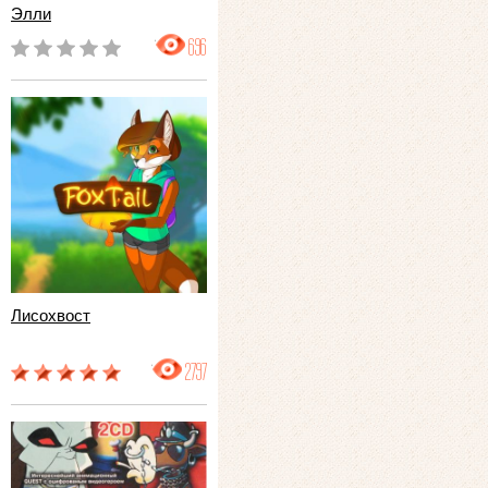
Элли
696
Лисохвост
2797