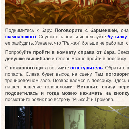
Поднимитесь к бару.
Поговорите с барменшей
, он
шампанского
. Спуститесь вниз и используйте
бутылку
ее разбудить. Узнаете, что "Рыжая" больше не работает с
Попробуйте
пройти в комнату справа от бара
. Зде
девушке-вышибале
и теперь можно пройти в подсобку.
С
пожарного щита
возьмите
огнетушитель
. Обратите 
попасть. Слева будет выход на сцену. Там
поговори
тренировочном зале. Возвращаемся в подсобку. Здесь 
нашел решение головоломки.
Встаньте снизу пер
подсветилась и тогда можно нажимать на кнопку
посмотрите ролик про встречу "Рыжей" и Громова.