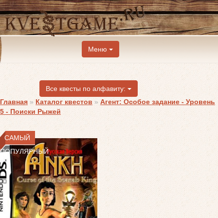
Меню
Все квесты по алфавиту:
Главная
»
Каталог квестов
»
Агент: Особое задание - Уровень
5 - Поиски Рыжей
САМЫЙ
ПОПУЛЯРНЫЙ