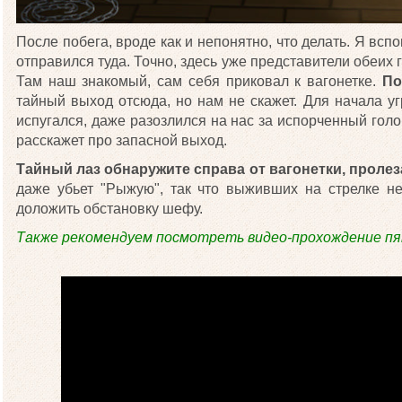
После побега, вроде как и непонятно, что делать. Я всп
отправился туда. Точно, здесь уже представители обеих 
Там наш знакомый, сам себя приковал к вагонетке.
По
тайный выход отсюда, но нам не скажет. Для начала у
испугался, даже разозлился на нас за испорченный гол
расскажет про запасной выход.
Тайный лаз обнаружите справа от вагонетки, пролез
даже убьет "Рыжую", так что выживших на стрелке не 
доложить обстановку шефу.
Также рекомендуем посмотреть видео-прохождение пя