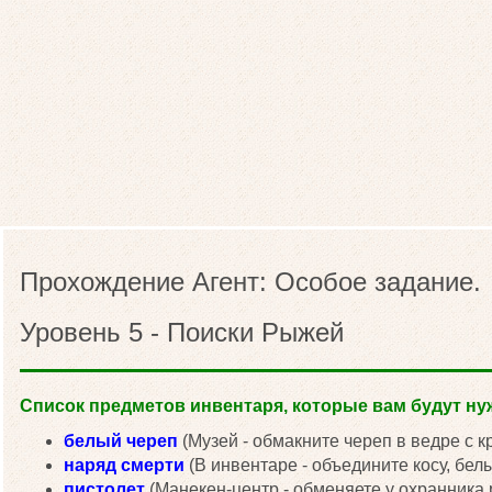
Прохождение Агент: Особое задание.
Уровень 5 - Поиски Рыжей
Список предметов инвентаря, которые вам будут нуж
белый череп
(Музей - обмакните череп в ведре с кр
наряд смерти
(В инвентаре - объедините косу, белы
пистолет
(Манекен-центр - обменяете у охранника 