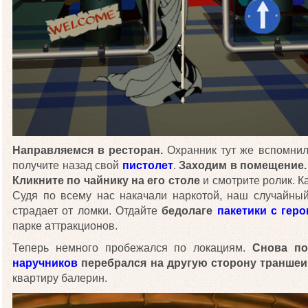
Направляемся в ресторан.
Охранник тут же вспомнил
получите назад свой
пистолет
.
Заходим в помещение.
Кликните по чайнику на его столе
и смотрите ролик. К
Судя по всему нас накачали наркотой, наш случайны
страдает от ломки. Отдайте
бедолаге
пакетики с гер
парке аттракционов.
Теперь немного пробежался по локациям.
Снова по
наручников
перебрался на другую сторону траншеи
квартиру балерин.