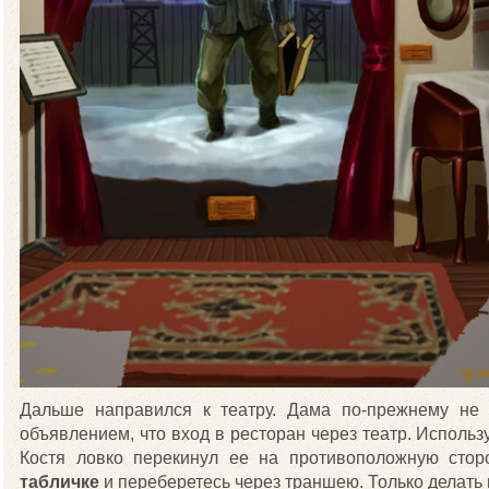
Дальше направился к театру. Дама по-прежнему не в
объявлением, что вход в ресторан через театр. Использ
Костя ловко перекинул ее на противоположную стор
табличке
и переберетесь через траншею. Только делать 