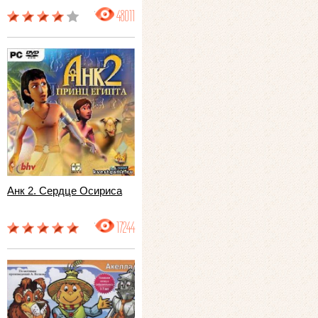
48011
Анк 2. Сердце Осириса
17244