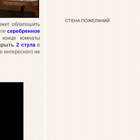
СТЕНА ПОЖЕЛАНИЙ
ожет облапошить
ите
серебренное
 конце комнаты
скрыть
2 стула
с
го интересного не