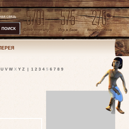
5701
575
270
ная связь
ПОИСК
Дней порталу
Игр в базе
подписчиков
ЛЕРЕЯ
U
V
W
X
Y
Z
|
1
2
3
4
5
6
7
8
9