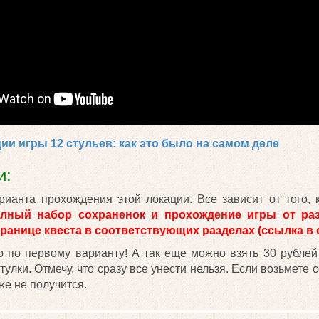
ции игры 12 стульев: как это было на самом деле
и:
арианта прохождения этой локации. Все зависит от того, 
лный набор сохраненок и прохождение игры от ра
транице квеста в соответствующих разделах (ссылка в 
 по первому варианту! А так еще можно взять 30 рублей
улки. Отмечу, что сразу все унести нельзя. Если возьмете с
же не получится.