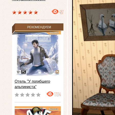
487
РЕКОМЕНДУЕМ
Отель "У погибшего
альпиниста"
17314