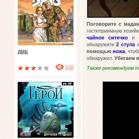
Поговорите с мадам
гостеприимную хозяйк
чайное ситечко
и
обнаружите
2 стула
и
помощью
ножа
, что
ДМБ
обнаружил.
Убегаем 
38468
Также рекомендуем п