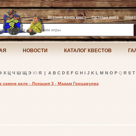
История жанра квест
Гостевая книга
Обрат
АЯ
НОВОСТИ
КАТАЛОГ КВЕСТОВ
ГА
Ф
Х
Ц
Ч
Ш
Щ
Э
Ю
Я
|
A
B
C
D
E
F
G
H
I
J
K
L
M
N
O
P
Q
R
S
T
на самом деле - Локация 3 - Мадам Грицавуева