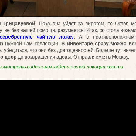
 Грицавуевой.
Пока она уйдет за пирогом, то Остап м
у, не без нашей помощи, разумеется! Итак, со стола возьм
серебренную чайную ложку
. А в противоположном
з нужной нам коллекции.
В инвентаре сразу можно в
бы убедиться, что они без драгоценностей. Больше тут ниче
во двор
до возвращения вдовы. Отправляемся в Москву.
осмотреть видео-прохождение этой локации квеста.