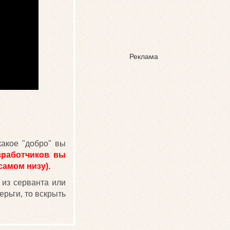
Реклама
какое "добро" вы
зработчиков вы
самом низу).
 из серванта или
ерьги, то вскрыть