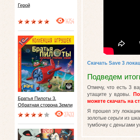
Герой
14754
Скачать Save 3 лока
Подведем итог
Отмечу, что есть 3 в
утащите у вдовы.
По
Братья Пилоты 3.
можете скачать на с
Обратная сторона Земли
Я прошел эту локацию
37433
золотые серьги из шкат
тумбочку с деньгами у