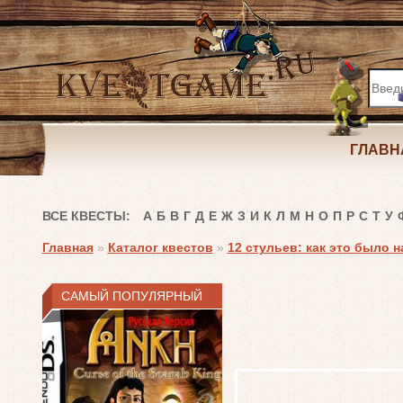
ГЛАВН
ВСЕ КВЕСТЫ:
А
Б
В
Г
Д
Е
Ж
З
И
К
Л
М
Н
О
П
Р
С
Т
У
Главная
»
Каталог квестов
»
12 стульев: как это было 
САМЫЙ ПОПУЛЯРНЫЙ