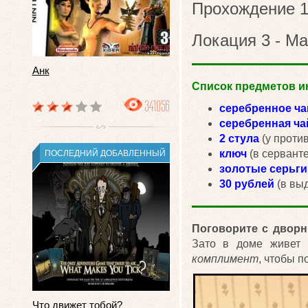
Прохождение 12
Локация 3 - М
Анк
Список предметов ин
341056
серебренное ча
серебренная ча
2 стула
(у проти
ключ
(в серванте
ПОСЛЕДНИЙ ДОБАВЛЕННЫЙ
золотые серьги
30 рублей
(в выд
Поговорите с двор
Зато в доме живет
комплимент
, чтобы п
Что движет тобой?