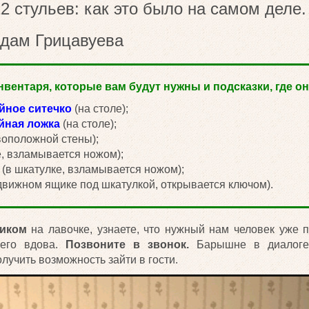
 стульев: как это было на самом деле.
адам Грицавуева
вентаря, которые вам будут нужны и подсказки, где он
йное ситечко
(на столе);
йная ложка
(на столе);
воположной стены);
, взламывается ножом);
(в шкатулке, взламывается ножом);
вижном ящике под шкатулкой, открывается ключом).
ником
на лавочке, узнаете, что нужный нам человек уже п
 его вдова.
Позвоните в звонок.
Барышне в диалог
олучить возможность зайти в гости.